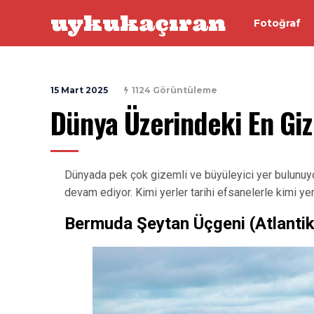
uykukaçıran
Fotoğraf
15 Mart 2025
1124 Görüntüleme
Dünya Üzerindeki En Giz
Dünyada pek çok gizemli ve büyüleyici yer bulunuyor
devam ediyor. Kimi yerler tarihi efsanelerle kimi yerl
Bermuda Şeytan Üçgeni (Atlanti