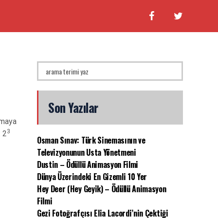
Son Yazılar
umaya
3
: 2
Osman Sınav: Türk Sinemasının ve
Televizyonunun Usta Yönetmeni
Dustin – Ödüllü Animasyon Filmi
Dünya Üzerindeki En Gizemli 10 Yer
Hey Deer (Hey Geyik) – Ödüllü Animasyon
Filmi
Gezi Fotoğrafçısı Elia Lacordi’nin Çektiği