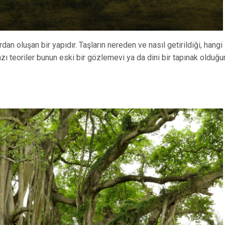
an oluşan bir yapıdır. Taşların nereden ve nasıl getirildiği, hangi
zı teoriler bunun eski bir gözlemevi ya da dini bir tapınak olduğu