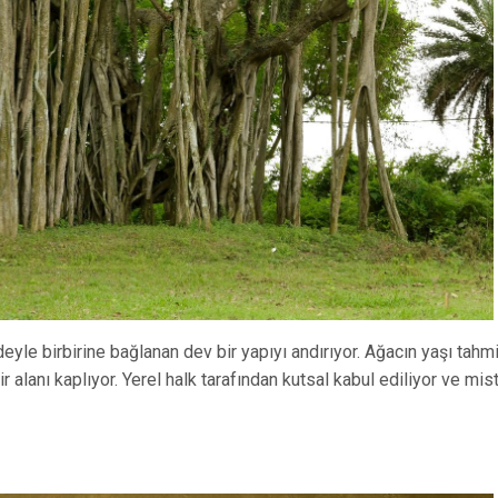
yle birbirine bağlanan dev bir yapıyı andırıyor. Ağacın yaşı tahm
 alanı kaplıyor. Yerel halk tarafından kutsal kabul ediliyor ve mist