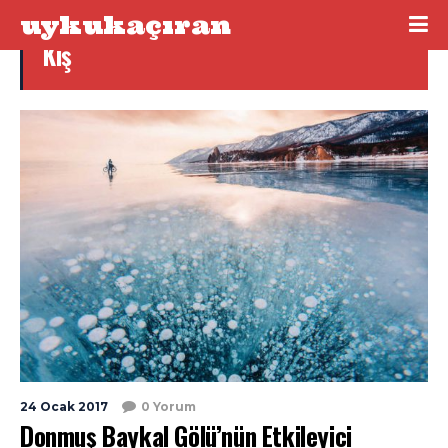
uykukaçıran
Kış
24 Ocak 2017
0 Yorum
Donmuş Baykal Gölü’nün Etkileyici