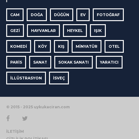
CAM
DOĞA
DÜĞÜN
EV
FOTOĞRAF
GEZI
HAYVANLAR
HEYKEL
IŞIK
KOMEDI
KÖY
KIŞ
MINYATÜR
OTEL
PARIS
SANAT
SOKAK SANATI
YARATICI
İLLÜSTRASYON
İSVEÇ
© 2015 - 2025 uykukaciran.com
İLETİŞİM
GİZLİLİK POLİTİKASI