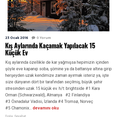
23 Ocak 2016
0 Yorum
Kış Aylarında Kaçamak Yapılacak 15
Küçük Ev
Kış aylarında özellikle de kar yağmışsa hepimizin içinden
şöyle eve kapanıp soba, şömine ya da battaniye altına girip
herşeyden uzak kendimize zaman ayırmak isteriz ya, işte
size dünyanın dört bir tarafından seçilmiş, büyük şehir
stresinden uzak 15 küçük ev. h/t: brightside #1 Kara
Orman (Schwarzwald), Almanya #2 Finlandiya
#3 Öxnadalur Vadisi, İzlanda #4 Tromsø, Norveç
#5 Chamonix...
devamını oku
Doğa
,
Seyahat