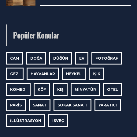
Popüler Konular
CAM
DOĞA
DÜĞÜN
EV
FOTOĞRAF
GEZI
HAYVANLAR
HEYKEL
IŞIK
KOMEDI
KÖY
KIŞ
MINYATÜR
OTEL
PARIS
SANAT
SOKAK SANATI
YARATICI
İLLÜSTRASYON
İSVEÇ