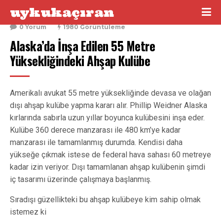
uykukaçıran
16 Nisan 2016
0 Yorum
1980 Görüntüleme
Alaska’da İnşa Edilen 55 Metre 
Yüksekliğindeki Ahşap Kulübe
Amerikalı avukat 55 metre yüksekliğinde devasa ve olağan
dışı ahşap kulübe yapma kararı alır. Phillip Weidner Alaska
kırlarında sabırla uzun yıllar boyunca kulübesini inşa eder.
Kulübe 360 derece manzarası ile 480 km’ye kadar
manzarası ile tamamlanmış durumda. Kendisi daha
yükseğe çıkmak istese de federal hava sahası 60 metreye
kadar izin veriyor. Dışı tamamlanan ahşap kulübenin şimdi
iç tasarımı üzerinde çalışmaya başlanmış.
Sıradışı güzellikteki bu ahşap kulübeye kim sahip olmak
istemez ki