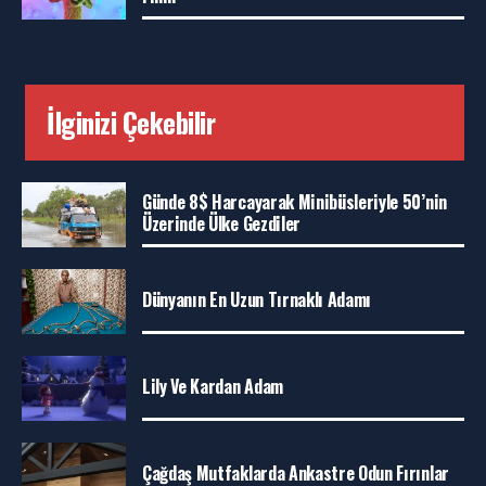
İlginizi Çekebilir
Günde 8$ Harcayarak Minibüsleriyle 50’nin
Üzerinde Ülke Gezdiler
Dünyanın En Uzun Tırnaklı Adamı
Lily Ve Kardan Adam
Çağdaş Mutfaklarda Ankastre Odun Fırınlar