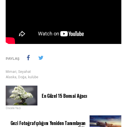
PAYLAŞ
Mimari
,
Seyahat
Alaska
,
Doğa
,
kulübe
En Güzel 15 Bonsai Ağacı
Önceki Yazı
Gezi Fotoğrafçılığını Yeniden Tanımlayan