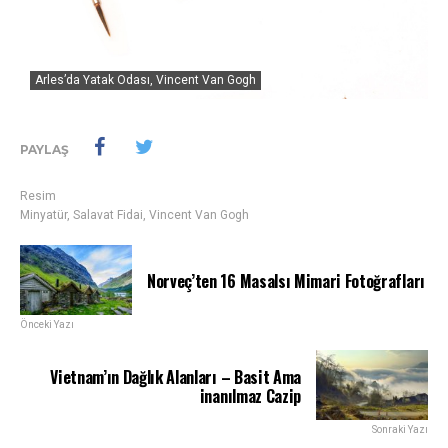
Arles’da Yatak Odası, Vincent Van Gogh
PAYLAŞ
Resim
Minyatür
,
Salavat Fidai
,
Vincent Van Gogh
Norveç’ten 16 Masalsı Mimari Fotoğrafları
Önceki Yazı
Vietnam’ın Dağlık Alanları – Basit Ama
inanılmaz Cazip
Sonraki Yazı