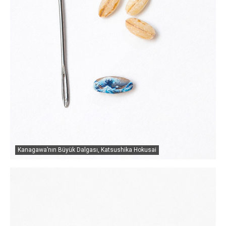
Kanagawa’nın Büyük Dalgası, Katsushika Hokusai