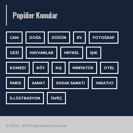
Popüler Konular
CAM
DOĞA
DÜĞÜN
EV
FOTOĞRAF
GEZI
HAYVANLAR
HEYKEL
IŞIK
KOMEDI
KÖY
KIŞ
MINYATÜR
OTEL
PARIS
SANAT
SOKAK SANATI
YARATICI
İLLÜSTRASYON
İSVEÇ
© 2015 - 2025 uykukaciran.com