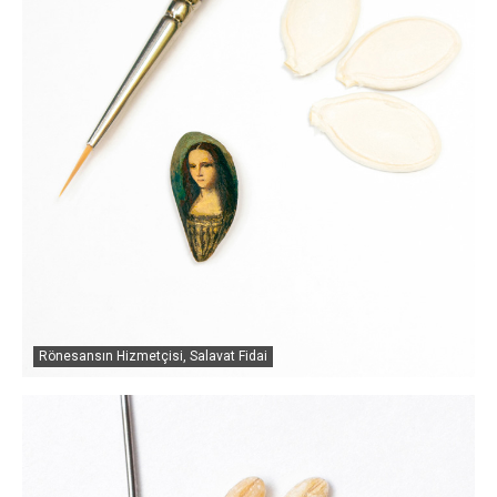
Rönesansın Hizmetçisi, Salavat Fidai