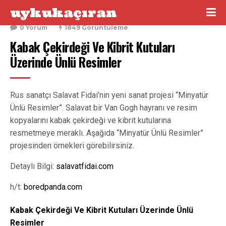
uykukaçıran
24 Kasım 2015
0 Yorum
1849 Görüntüleme
Kabak Çekirdeği Ve Kibrit Kutuları 
Üzerinde Ünlü Resimler
Rus sanatçı Salavat Fidai’nin yeni sanat projesi “Minyatür
Ünlü Resimler”. Salavat bir Van Gogh hayranı ve resim
kopyalarını kabak çekirdeği ve kibrit kutularına
resmetmeye meraklı. Aşağıda “Minyatür Ünlü Resimler”
projesinden örnekleri görebilirsiniz.
Detaylı Bilgi:
salavatfidai.com
h/t:
boredpanda.com
Kabak Çekirdeği Ve Kibrit Kutuları Üzerinde Ünlü
Resimler