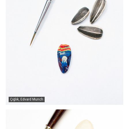
Çığlık, Edvard Munch