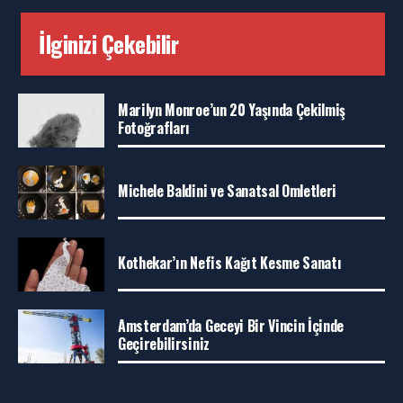
İlginizi Çekebilir
Marilyn Monroe’un 20 Yaşında Çekilmiş
Fotoğrafları
Michele Baldini ve Sanatsal Omletleri
Kothekar’ın Nefis Kağıt Kesme Sanatı
Amsterdam’da Geceyi Bir Vincin İçinde
Geçirebilirsiniz