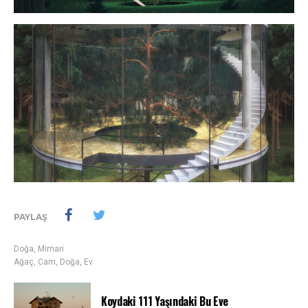
PAYLAŞ
Doğa
,
Mimari
Ağaç
,
Cam
,
Doğa
,
Ev
Koydaki 111 Yaşındaki Bu Eve