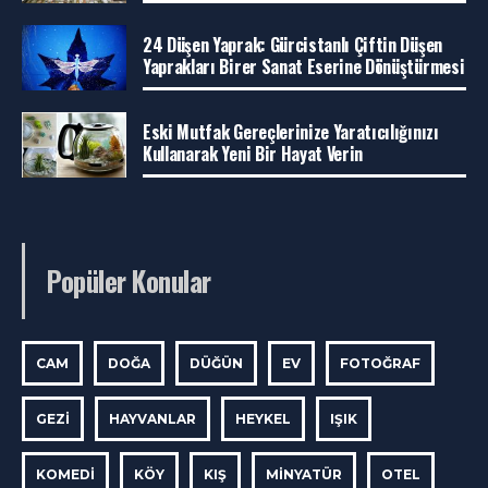
24 Düşen Yaprak: Gürcistanlı Çiftin Düşen
Yaprakları Birer Sanat Eserine Dönüştürmesi
Eski Mutfak Gereçlerinize Yaratıcılığınızı
Kullanarak Yeni Bir Hayat Verin
Popüler Konular
CAM
DOĞA
DÜĞÜN
EV
FOTOĞRAF
GEZI
HAYVANLAR
HEYKEL
IŞIK
KOMEDI
KÖY
KIŞ
MINYATÜR
OTEL