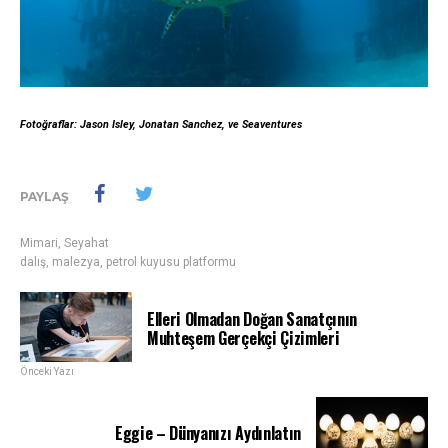
Fotoğraflar: Jason Isley, Jonatan Sanchez, ve Seaventures
PAYLAŞ
Mimari
,
Seyahat
dalış
,
malezya
,
petrol kuyusu platformu
Elleri Olmadan Doğan Sanatçının
Muhteşem Gerçekçi Çizimleri
Önceki Yazı
Eggie – Dünyanızı Aydınlatın