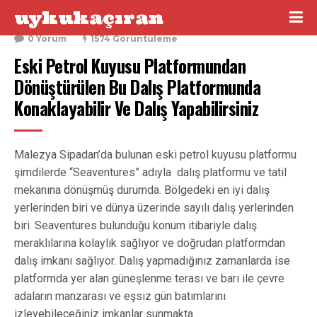
uykukaçıran
8 Şubat 2016
0 Yorum
1574 Görüntüleme
Eski Petrol Kuyusu Platformundan 
Dönüştürülen Bu Dalış Platformunda 
Konaklayabilir Ve Dalış Yapabilirsiniz
Malezya Sipadan’da bulunan eski petrol kuyusu platformu
şimdilerde “Seaventures” adıyla dalış platformu ve tatil
mekanına dönüşmüş durumda. Bölgedeki en iyi dalış
yerlerinden biri ve dünya üzerinde sayılı dalış yerlerinden
biri. Seaventures bulunduğu konum itibariyle dalış
meraklılarına kolaylık sağlıyor ve doğrudan platformdan
dalış imkanı sağlıyor. Dalış yapmadığınız zamanlarda ise
platformda yer alan güneşlenme terası ve barı ile çevre
adaların manzarası ve eşsiz gün batımlarını
izleyebileceğiniz imkanlar sunmakta.