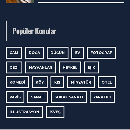
Popüler Konular
CAM
DOĞA
DÜĞÜN
EV
FOTOĞRAF
GEZI
HAYVANLAR
HEYKEL
IŞIK
KOMEDI
KÖY
KIŞ
MINYATÜR
OTEL
PARIS
SANAT
SOKAK SANATI
YARATICI
İLLÜSTRASYON
İSVEÇ