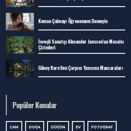
Keman Çalmayı Öğrenemem Demeyin
İsveçli Sanatçı Alexander Jansson’un Masalsı
Çizimleri
Güney Kore’den Çarpıcı Yansıma Manzaraları
Popüler Konular
CAM
DOĞA
DÜĞÜN
EV
FOTOĞRAF