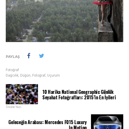
PAYLAŞ
Fotoğraf
Dağcılık
,
Düğün
,
Fotoğraf
,
Uçurum
10 Harika National Geographic Günlük
Seyahat Fotoğrafları: 2015’in En İyileri
Önceki Yazı
Geleceğin Arabası: Mercedes F015 Luxury
In Motion