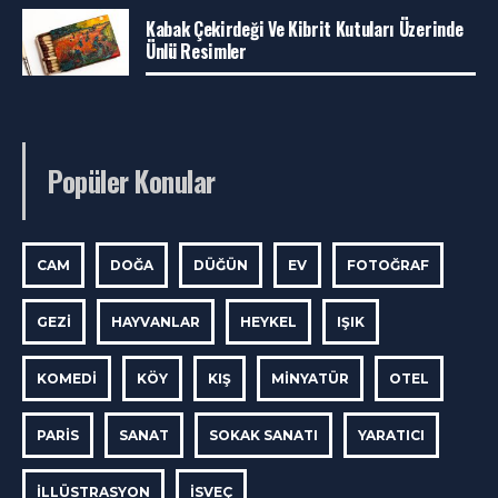
Kabak Çekirdeği Ve Kibrit Kutuları Üzerinde
Ünlü Resimler
Popüler Konular
CAM
DOĞA
DÜĞÜN
EV
FOTOĞRAF
GEZI
HAYVANLAR
HEYKEL
IŞIK
KOMEDI
KÖY
KIŞ
MINYATÜR
OTEL
PARIS
SANAT
SOKAK SANATI
YARATICI
İLLÜSTRASYON
İSVEÇ