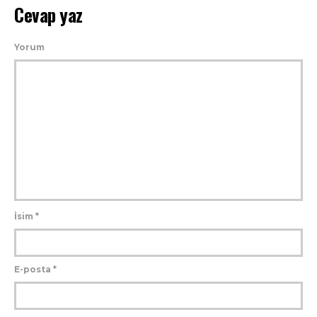
Cevap yaz
Yorum
İsim
*
E-posta
*