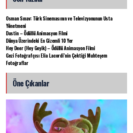
Osman Sınav: Türk Sinemasının ve Televizyonunun Usta
Yönetmeni
Dustin – Ödüllü Animasyon Filmi
Dünya Üzerindeki En Gizemli 10 Yer
Hey Deer (Hey Geyik) – Ödüllü Animasyon Filmi
Gezi Fotoğrafçısı Elia Lacordi’nin Çektiği Muhteşem
Fotoğraflar
Öne Çıkanlar