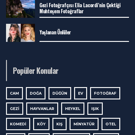
Gezi Fotoğrafçısı Elia Lacordi’nin Çektiği
Muhteşem Fotoğraflar
Yaşlanan Ünlüler
Popüler Konular
CAM
DOĞA
DÜĞÜN
EV
FOTOĞRAF
GEZI
HAYVANLAR
HEYKEL
IŞIK
KOMEDI
KÖY
KIŞ
MINYATÜR
OTEL