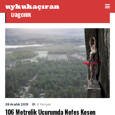
uykukaçıran
Dağcılık
26 Aralık 2015
0 Yorum
106 Metrelik Uçurumda Nefes Kesen