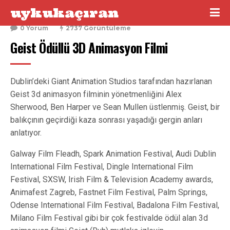
uykukaçıran
26 Kasım 2016
0 Yorum
2737 Görüntüleme
Geist Ödüllü 3D Animasyon Filmi
Dublin’deki Giant Animation Studios tarafından hazırlanan
Geist 3d animasyon filminin yönetmenliğini Alex
Sherwood, Ben Harper ve Sean Mullen üstlenmiş. Geist, bir
balıkçının geçirdiği kaza sonrası yaşadığı gergin anları
anlatıyor.
Galway Film Fleadh, Spark Animation Festival, Audi Dublin
International Film Festival, Dingle International Film
Festival, SXSW, Irish Film & Television Academy awards,
Animafest Zagreb, Fastnet Film Festival, Palm Springs,
Odense International Film Festival, Badalona Film Festival,
Milano Film Festival gibi bir çok festivalde ödül alan 3d