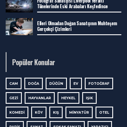
Fotoğraf Sanatçısı Liverpool Yeraltı
Tünelerinde Eski Arabaları Keşfedince
Elleri Olmadan Doğan Sanatçının Muhteşem
Gerçekçi Çizimleri
Popüler Konular
CAM
DOĞA
DÜĞÜN
EV
FOTOĞRAF
GEZI
HAYVANLAR
HEYKEL
IŞIK
KOMEDI
KÖY
KIŞ
MINYATÜR
OTEL
PARIS
SANAT
SOKAK SANATI
YARATICI