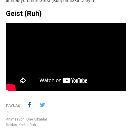
animasyon filmi Geist (Ruh) mutlaka izleyin.
Geist (Ruh)
PAYLAŞ
Animasyon
,
Öne Çıkanlar
Balıkçı
,
Korku
,
Ruh