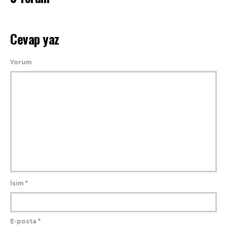
Cevap yaz
Yorum
İsim
*
E-posta
*