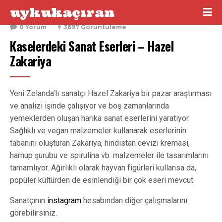
uykukaçıran
28 Kasım 2017
0 Yorum
3697 Görüntüleme
Kaselerdeki Sanat Eserleri – Hazel 
Zakariya
Yeni Zelanda’lı sanatçı Hazel Zakariya bir pazar araştırması
ve analizi işinde çalışıyor ve boş zamanlarında
yemeklerden oluşan harika sanat eserlerini yaratıyor.
Sağlıklı ve vegan malzemeler kullanarak eserlerinin
tabanını oluşturan Zakariya, hindistan cevizi kreması,
harnup şurubu ve spirulina vb. malzemeler ile tasarımlarını
tamamlıyor. Ağırlıklı olarak hayvan figürleri kullansa da,
popüler kültürden de esinlendiği bir çok eseri mevcut.
Sanatçının
instagram
hesabından diğer çalışmalarını
görebilirsiniz.