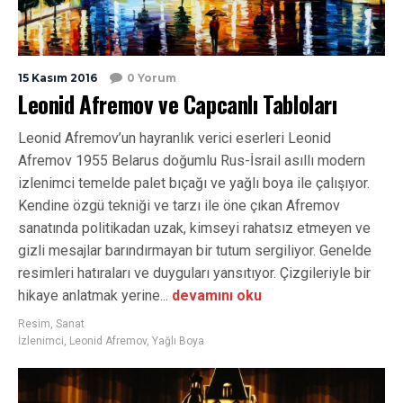
15 Kasım 2016
0 Yorum
Leonid Afremov ve Capcanlı Tabloları
Leonid Afremov’un hayranlık verici eserleri Leonid
Afremov 1955 Belarus doğumlu Rus-İsrail asıllı modern
izlenimci temelde palet bıçağı ve yağlı boya ile çalışıyor.
Kendine özgü tekniği ve tarzı ile öne çıkan Afremov
sanatında politikadan uzak, kimseyi rahatsız etmeyen ve
gizli mesajlar barındırmayan bir tutum sergiliyor. Genelde
resimleri hatıraları ve duyguları yansıtıyor. Çizgileriyle bir
hikaye anlatmak yerine...
devamını oku
Resim
,
Sanat
İzlenimci
,
Leonid Afremov
,
Yağlı Boya