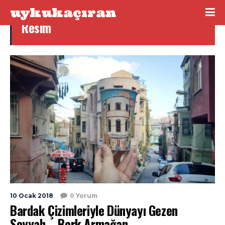
uykukaçıran
Resim
10 Ocak 2018
0 Yorum
Bardak Çizimleriyle Dünyayı Gezen
Seyyah – Berk Armağan