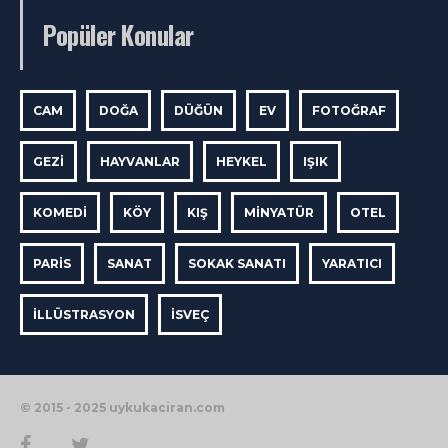
Popüler Konular
CAM
DOĞA
DÜĞÜN
EV
FOTOĞRAF
GEZI
HAYVANLAR
HEYKEL
IŞIK
KOMEDI
KÖY
KIŞ
MINYATÜR
OTEL
PARIS
SANAT
SOKAK SANATI
YARATICI
İLLÜSTRASYON
İSVEÇ
© 2015 - 2025 uykukaciran.com