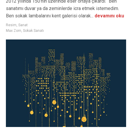
2012 yılında 150’nin üzerinde eser ortaya çıkardı. “Ben
sanatımı duvar ya da zeminlerde icra etmek istemedim.
Ben sokak lambalarını kent galerisi olarak...
devamını oku
Resim
,
Sanat
Max Zorn
,
Sokak Sanatı