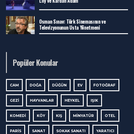
Lily Ve Kardan Adam
Osman Sınav: Türk Sinemasının ve
Televizyonunun Usta Yönetmeni
Popüler Konular
CAM
DOĞA
DÜĞÜN
EV
FOTOĞRAF
GEZI
HAYVANLAR
HEYKEL
IŞIK
KOMEDI
KÖY
KIŞ
MINYATÜR
OTEL
PARIS
SANAT
SOKAK SANATI
YARATICI