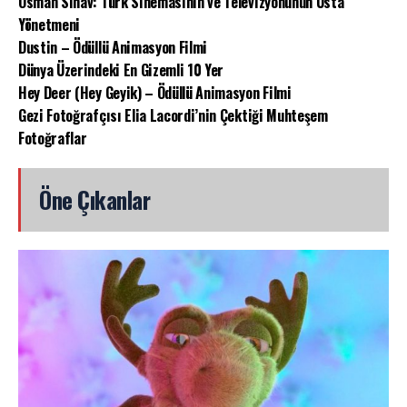
Osman Sınav: Türk Sinemasının ve Televizyonunun Usta
Yönetmeni
Dustin – Ödüllü Animasyon Filmi
Dünya Üzerindeki En Gizemli 10 Yer
Hey Deer (Hey Geyik) – Ödüllü Animasyon Filmi
Gezi Fotoğrafçısı Elia Lacordi’nin Çektiği Muhteşem
Fotoğraflar
Öne Çıkanlar