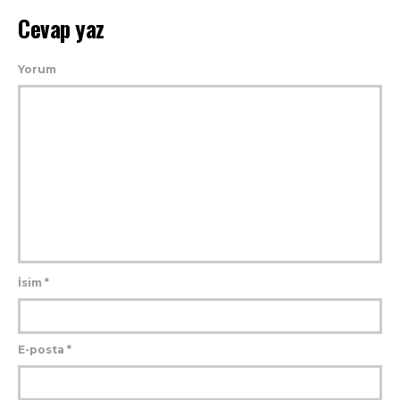
Cevap yaz
Yorum
İsim
*
E-posta
*