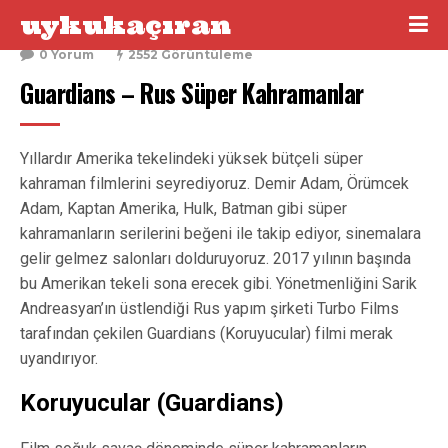
uykukaçıran
23 Ekim 2016
0 Yorum
2552 Görüntüleme
Guardians – Rus Süper Kahramanlar
Yıllardır Amerika tekelindeki yüksek bütçeli süper
kahraman filmlerini seyrediyoruz. Demir Adam, Örümcek
Adam, Kaptan Amerika, Hulk, Batman gibi süper
kahramanların serilerini beğeni ile takip ediyor, sinemalara
gelir gelmez salonları dolduruyoruz. 2017 yılının başında
bu Amerikan tekeli sona erecek gibi. Yönetmenliğini Sarik
Andreasyan’ın üstlendiği Rus yapım şirketi Turbo Films
tarafından çekilen Guardians (Koruyucular) filmi merak
uyandırıyor.
Koruyucular (Guardians)