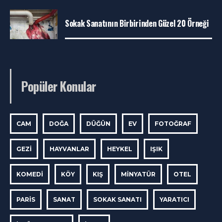
Sokak Sanatının Birbirinden Güzel 20 Örneği
Popüler Konular
CAM
DOĞA
DÜĞÜN
EV
FOTOĞRAF
GEZI
HAYVANLAR
HEYKEL
IŞIK
KOMEDI
KÖY
KIŞ
MINYATÜR
OTEL
PARIS
SANAT
SOKAK SANATI
YARATICI