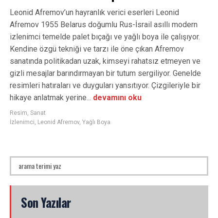
Leonid Afremov’un hayranlık verici eserleri Leonid
Afremov 1955 Belarus doğumlu Rus-İsrail asıllı modern
izlenimci temelde palet bıçağı ve yağlı boya ile çalışıyor.
Kendine özgü tekniği ve tarzı ile öne çıkan Afremov
sanatında politikadan uzak, kimseyi rahatsız etmeyen ve
gizli mesajlar barındırmayan bir tutum sergiliyor. Genelde
resimleri hatıraları ve duyguları yansıtıyor. Çizgileriyle bir
hikaye anlatmak yerine...
devamını oku
Resim
,
Sanat
İzlenimci
,
Leonid Afremov
,
Yağlı Boya
Son Yazılar