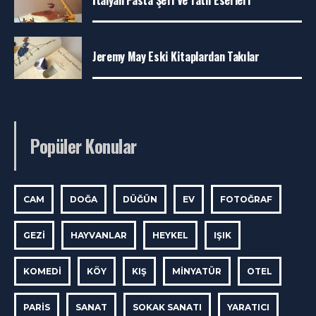
Jeremy May Eski Kitaplardan Takılar
Popüler Konular
CAM
DOĞA
DÜĞÜN
EV
FOTOĞRAF
GEZI
HAYVANLAR
HEYKEL
IŞIK
KOMEDI
KÖY
KIŞ
MINYATÜR
OTEL
PARIS
SANAT
SOKAK SANATI
YARATICI