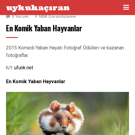
uykukaçıran
16 Aralık 2015
0 Yorum
1658 Görüntüleme
En Komik Yaban Hayvanlar
2015 Komedi Yaban Hayatı Fotoğraf Ödülleri ve kazanan
fotoğraflar.
h/t:
ufunk.net
En Komik Yaban Hayvanlar