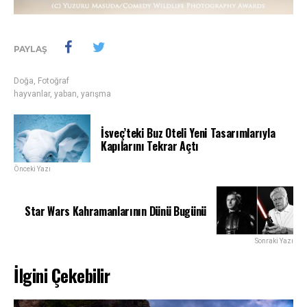
PAYLAŞ
Doğa
,
Fotoğraf
hayvanlar
,
yaban
,
yarışma
İsveç’teki Buz Oteli Yeni Tasarımlarıyla
Kapılarını Tekrar Açtı
Önceki Yazı
Star Wars Kahramanlarının Dünü Bugünü
Sonraki Yazı
İlgini Çekebilir