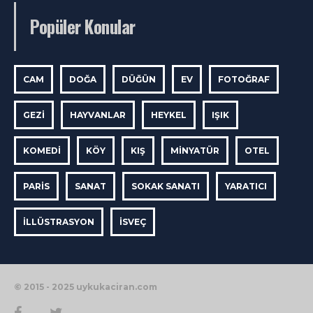
Popüler Konular
CAM
DOĞA
DÜĞÜN
EV
FOTOĞRAF
GEZI
HAYVANLAR
HEYKEL
IŞIK
KOMEDI
KÖY
KIŞ
MINYATÜR
OTEL
PARIS
SANAT
SOKAK SANATI
YARATICI
İLLÜSTRASYON
İSVEÇ
© 2015 - 2025 uykukaciran.com