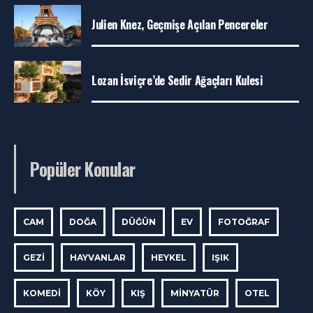
Julien Knez, Geçmişe Açılan Pencereler
Lozan İsviçre’de Sedir Ağaçları Kulesi
Popüler Konular
CAM
DOĞA
DÜĞÜN
EV
FOTOĞRAF
GEZI
HAYVANLAR
HEYKEL
IŞIK
KOMEDI
KÖY
KIŞ
MINYATÜR
OTEL