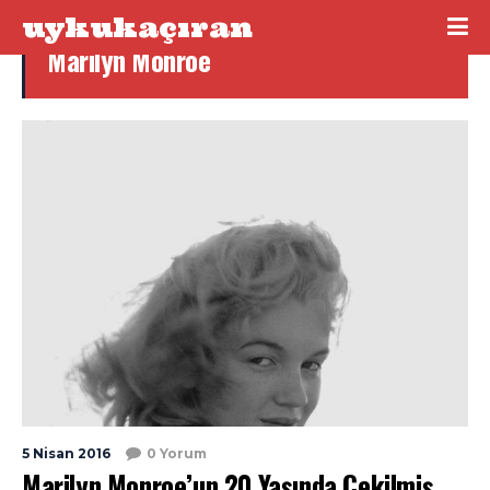
uykukaçıran
Marilyn Monroe
5 Nisan 2016
0 Yorum
Marilyn Monroe’un 20 Yaşında Çekilmiş