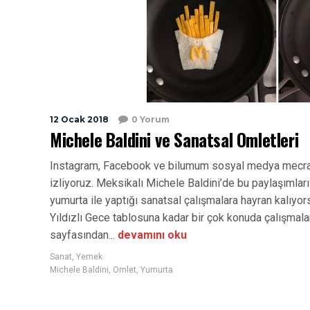
12 Ocak 2018
0 Yorum
Michele Baldini ve Sanatsal Omletleri
Instagram, Facebook ve bilumum sosyal medya mecraları
izliyoruz. Meksikalı Michele Baldini’de bu paylaşımlar
yumurta ile yaptığı sanatsal çalışmalara hayran kalıyor
Yıldızlı Gece tablosuna kadar bir çok konuda çalışmala
sayfasından...
devamını oku
Sanat
,
Yemek
Michele Baldini
,
Omlet
,
Yumurta