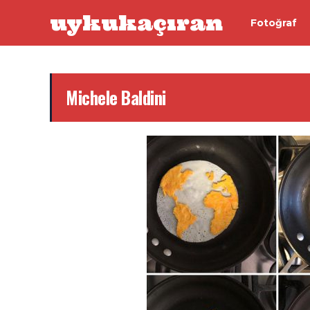
uykukaçıran
Fotoğraf
Michele Baldini