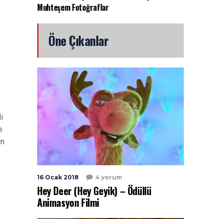
Muhteşem Fotoğraflar
Öne Çıkanlar
i
e
un
16 Ocak 2018
4 yorum
Hey Deer (Hey Geyik) – Ödüllü
Animasyon Filmi