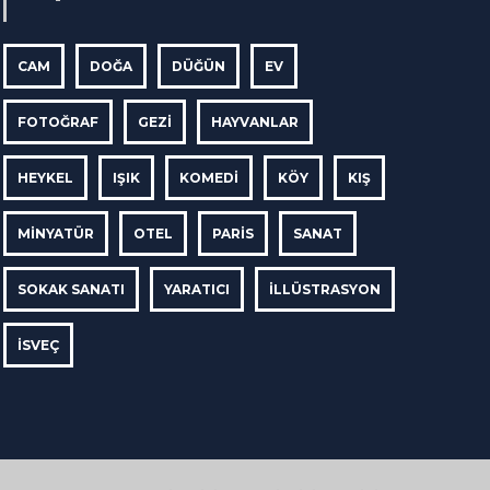
CAM
DOĞA
DÜĞÜN
EV
FOTOĞRAF
GEZI
HAYVANLAR
HEYKEL
IŞIK
KOMEDI
KÖY
KIŞ
MINYATÜR
OTEL
PARIS
SANAT
SOKAK SANATI
YARATICI
İLLÜSTRASYON
İSVEÇ