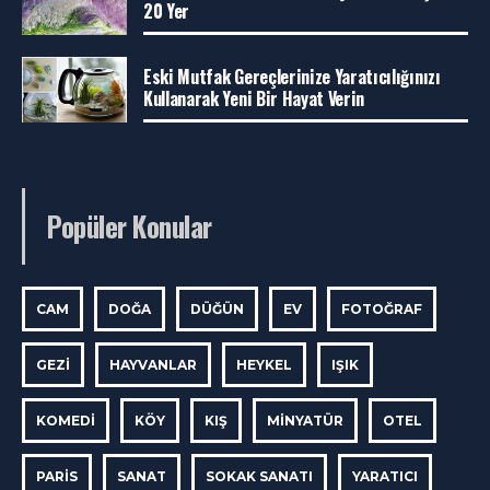
20 Yer
Eski Mutfak Gereçlerinize Yaratıcılığınızı
Kullanarak Yeni Bir Hayat Verin
Popüler Konular
CAM
DOĞA
DÜĞÜN
EV
FOTOĞRAF
GEZI
HAYVANLAR
HEYKEL
IŞIK
KOMEDI
KÖY
KIŞ
MINYATÜR
OTEL
PARIS
SANAT
SOKAK SANATI
YARATICI