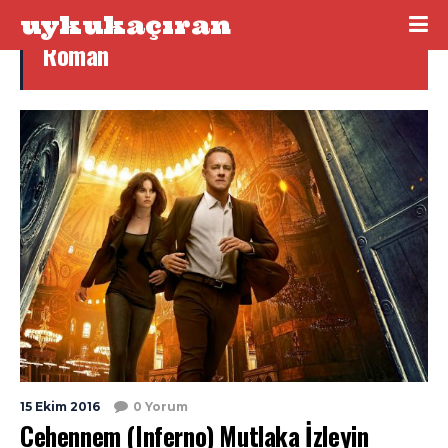
uykukaçıran
Roman
15 Ekim 2016
0 Yorum
Cehennem (Inferno) Mutlaka İzleyin