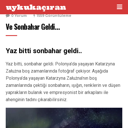
uykukaçıran
8 Ekim 2016
0 Yorum
1559 Görüntüleme
Ve Sonbahar Geldi…
Yaz bitti sonbahar geldi..
Yaz bitti, sonbahar geldi. Polonya’da yaşayan Katarzyna
Załużna boş zamanlarında fotoğraf çekiyor. Aşağıda
Polonya’da yaşayan Katarzyna Załużna’nın boş
zamanlarında çektiği sonbaharın, ışığın, renklerin ve düşen
yaprakların bulanık ve empresyonist bir arkaplanı ile
ahenginin tadını çıkarabilirsiniz.