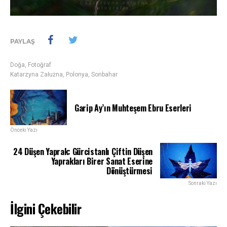
PAYLAŞ
Doğa
,
Fotoğraf
Katarzyna Załużna
,
Polonya
,
Sonbahar
Garip Ay’ın Muhteşem Ebru Eserleri
Önceki Yazı
24 Düşen Yaprak: Gürcistanlı Çiftin Düşen
Yaprakları Birer Sanat Eserine
Dönüştürmesi
Sonraki Yazı
İlgini Çekebilir