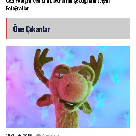
Gezi Fotoğrafçısı Elia Lacordi’nin Çektiği Muhteşem
Fotoğraflar
Öne Çıkanlar
16 Ocak 2018
4 yorum