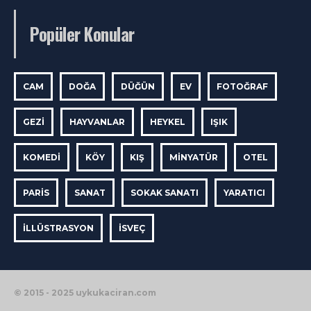
Popüler Konular
CAM
DOĞA
DÜĞÜN
EV
FOTOĞRAF
GEZI
HAYVANLAR
HEYKEL
IŞIK
KOMEDI
KÖY
KIŞ
MINYATÜR
OTEL
PARIS
SANAT
SOKAK SANATI
YARATICI
İLLÜSTRASYON
İSVEÇ
© 2015 - 2025 uykukaciran.com