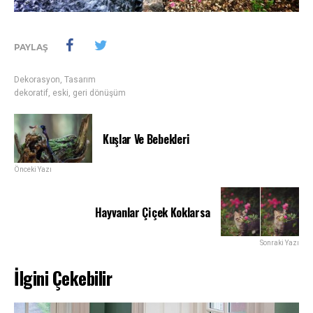
PAYLAŞ
Dekorasyon
,
Tasarım
dekoratif
,
eski
,
geri dönüşüm
Kuşlar Ve Bebekleri
Önceki Yazı
Hayvanlar Çiçek Koklarsa
Sonraki Yazı
İlgini Çekebilir