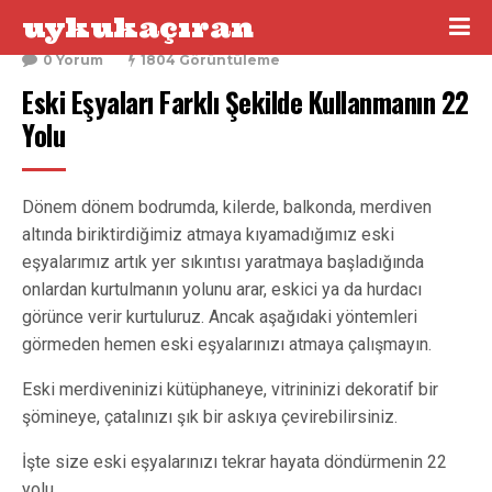
uykukaçıran
7 Ocak 2016
0 Yorum
1804 Görüntüleme
Eski Eşyaları Farklı Şekilde Kullanmanın 22 
Yolu
Dönem dönem bodrumda, kilerde, balkonda, merdiven
altında biriktirdiğimiz atmaya kıyamadığımız eski
eşyalarımız artık yer sıkıntısı yaratmaya başladığında
onlardan kurtulmanın yolunu arar, eskici ya da hurdacı
görünce verir kurtuluruz. Ancak aşağıdaki yöntemleri
görmeden hemen eski eşyalarınızı atmaya çalışmayın.
Eski merdiveninizi kütüphaneye, vitrininizi dekoratif bir
şömineye, çatalınızı şık bir askıya çevirebilirsiniz.
İşte size eski eşyalarınızı tekrar hayata döndürmenin 22
yolu.