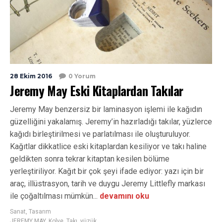
28 Ekim 2016
0 Yorum
Jeremy May Eski Kitaplardan Takılar
Jeremy May benzersiz bir laminasyon işlemi ile kağıdın
güzelliğini yakalamış. Jeremy’in hazırladığı takılar, yüzlerce
kağıdı birleştirilmesi ve parlatılması ile oluşturuluyor.
Kağıtlar dikkatlice eski kitaplardan kesiliyor ve takı haline
geldikten sonra tekrar kitaptan kesilen bölüme
yerleştiriliyor. Kağıt bir çok şeyi ifade ediyor: yazı için bir
araç, illüstrasyon, tarih ve duygu Jeremy Littlefly markası
ile çoğaltılması mümkün...
devamını oku
Sanat
,
Tasarım
JEREMY MAY
,
Kolye
,
Takı
,
yüzük