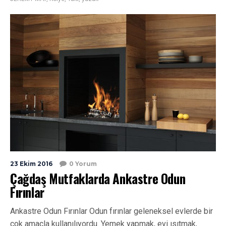
23 Ekim 2016
0 Yorum
Çağdaş Mutfaklarda Ankastre Odun
Fırınlar
Ankastre Odun Fırınlar Odun fırınlar geleneksel evlerde bir
çok amaçla kullanılıyordu. Yemek yapmak, evi ısıtmak,