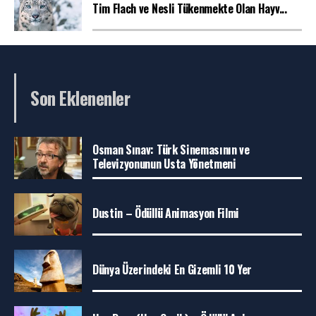
Tim Flach ve Nesli Tükenmekte Olan Hayv...
Son Eklenenler
Osman Sınav: Türk Sinemasının ve
Televizyonunun Usta Yönetmeni
Dustin – Ödüllü Animasyon Filmi
Dünya Üzerindeki En Gizemli 10 Yer