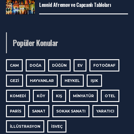
Leonid Afremov ve Capcanlı Tabloları
Popüler Konular
CAM
DOĞA
DÜĞÜN
EV
FOTOĞRAF
GEZI
HAYVANLAR
HEYKEL
IŞIK
KOMEDI
KÖY
KIŞ
MINYATÜR
OTEL
PARIS
SANAT
SOKAK SANATI
YARATICI
İLLÜSTRASYON
İSVEÇ