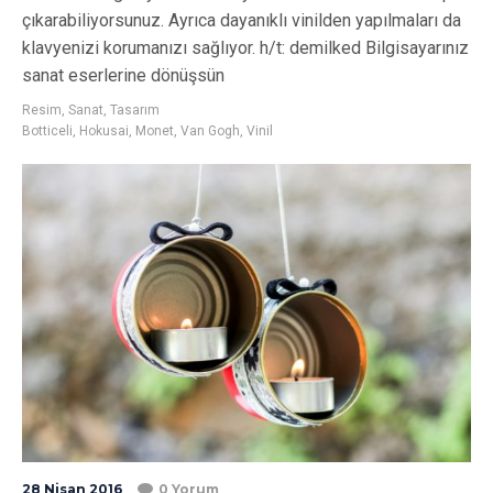
çıkarabiliyorsunuz. Ayrıca dayanıklı vinilden yapılmaları da
klavyenizi korumanızı sağlıyor. h/t: demilked Bilgisayarınız
sanat eserlerine dönüşsün
Resim
,
Sanat
,
Tasarım
Botticeli
,
Hokusai
,
Monet
,
Van Gogh
,
Vinil
28 Nisan 2016
0 Yorum