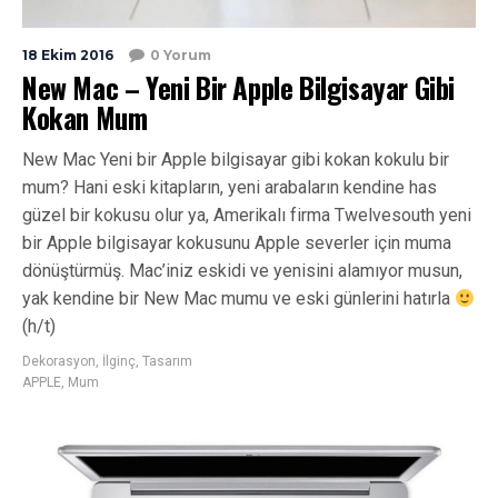
18 Ekim 2016
0 Yorum
New Mac – Yeni Bir Apple Bilgisayar Gibi
Kokan Mum
New Mac Yeni bir Apple bilgisayar gibi kokan kokulu bir
mum? Hani eski kitapların, yeni arabaların kendine has
güzel bir kokusu olur ya, Amerikalı firma Twelvesouth yeni
bir Apple bilgisayar kokusunu Apple severler için muma
dönüştürmüş. Mac’iniz eskidi ve yenisini alamıyor musun,
yak kendine bir New Mac mumu ve eski günlerini hatırla
(h/t)
Dekorasyon
,
İlginç
,
Tasarım
APPLE
,
Mum