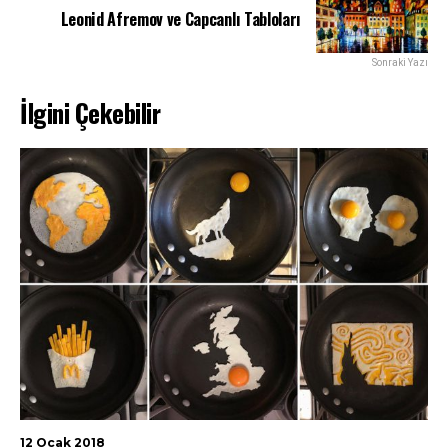
Leonid Afremov ve Capcanlı Tabloları
Sonraki Yazı
İlgini Çekebilir
12 Ocak 2018