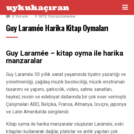
uykukaçıran
13 Kasım 2016
0 Yorum
1672 Görüntüleme
Guy Laramée Harika Kitap Oymaları
Guy Laramée – kitap oyma ile harika
manzaralar
Guy Laramée 30 yıllık sanat yaşamında tiyatro yazarlığı ve
yönetmenliği, çağdaş müzik besteciliği, müzik enstrüman
tasarımı ve yapımı, şarkıcılık, video, sahne sanatları,
heykel, resim ve edebiyat dallarında bir çok eser vermiştir.
Çalışmaları ABD, Belçika, Fransa, Almanya, İsviçre, japonya
ve Latin Amerika’da sergilendi.
Kitap oyma ile harika manzaralar oluşturan Laramée, eski
kitapları kullanarak dağlar, platolar ve antik yapıları çok