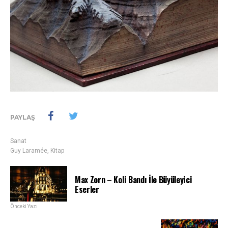
PAYLAŞ
Sanat
Guy Laramée
,
Kitap
Max Zorn – Koli Bandı İle Büyüleyici
Eserler
Önceki Yazı