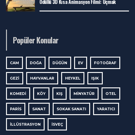
Ödüllü 3D Kısa Animasyon Filmi: Uçmak
Popüler Konular
CAM
DOĞA
DÜĞÜN
EV
FOTOĞRAF
GEZI
HAYVANLAR
HEYKEL
IŞIK
KOMEDI
KÖY
KIŞ
MINYATÜR
OTEL
PARIS
SANAT
SOKAK SANATI
YARATICI
İLLÜSTRASYON
İSVEÇ