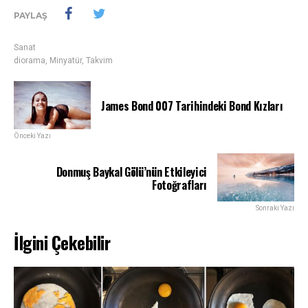
PAYLAŞ
Sanat
diorama
,
Minyatür
,
Takvim
James Bond 007 Tarihindeki Bond Kızları
Önceki Yazı
Donmuş Baykal Gölü’nün Etkileyici
Fotoğrafları
Sonraki Yazı
İlgini Çekebilir