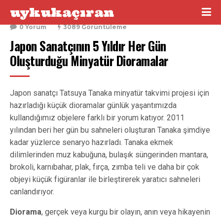
uykukaçıran
20 Ocak 2017
0 Yorum
3089 Görüntüleme
Japon Sanatçının 5 Yıldır Her Gün 
Oluşturduğu Minyatür Dioramalar
Japon sanatçı Tatsuya Tanaka minyatür takvimi projesi için
hazırladığı küçük dioramalar günlük yaşantımızda
kullandığımız objelere farklı bir yorum katıyor. 2011
yılından beri her gün bu sahneleri oluşturan Tanaka şimdiye
kadar yüzlerce senaryo hazırladı. Tanaka ekmek
dilimlerinden muz kabuğuna, bulaşık süngerinden mantara,
brokoli, karnıbahar, plak, fırça, zımba teli ve daha bir çok
objeyi küçük figüranlar ile birleştirerek yaratıcı sahneleri
canlandırıyor.
Diorama
, gerçek veya kurgu bir olayın, anın veya hikayenin