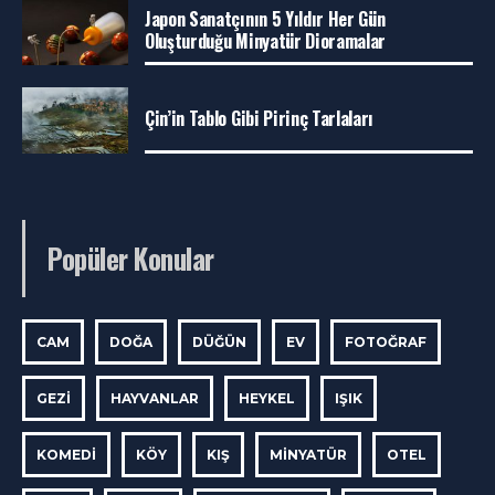
Japon Sanatçının 5 Yıldır Her Gün
Oluşturduğu Minyatür Dioramalar
Çin’in Tablo Gibi Pirinç Tarlaları
Popüler Konular
CAM
DOĞA
DÜĞÜN
EV
FOTOĞRAF
GEZI
HAYVANLAR
HEYKEL
IŞIK
KOMEDI
KÖY
KIŞ
MINYATÜR
OTEL