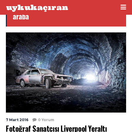
uykukaçıran
araba
7 Mart 2016
0 Yorum
Fotoğraf Sanatçısı Liverpool Yeraltı