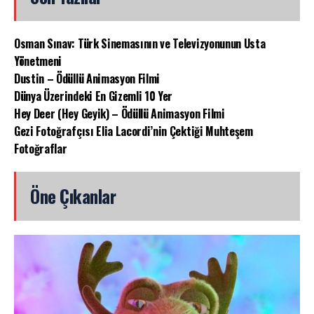
Osman Sınav: Türk Sinemasının ve Televizyonunun Usta
Yönetmeni
Dustin – Ödüllü Animasyon Filmi
Dünya Üzerindeki En Gizemli 10 Yer
Hey Deer (Hey Geyik) – Ödüllü Animasyon Filmi
Gezi Fotoğrafçısı Elia Lacordi’nin Çektiği Muhteşem
Fotoğraflar
Öne Çıkanlar