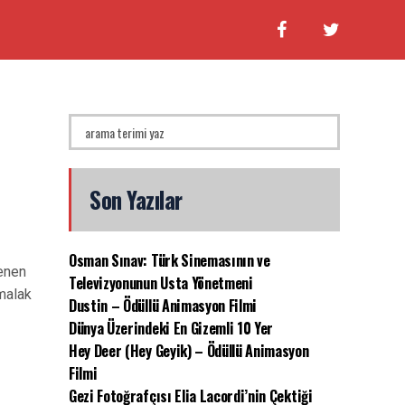
Son Yazılar
Osman Sınav: Türk Sinemasının ve
lenen
Televizyonunun Usta Yönetmeni
omalak
Dustin – Ödüllü Animasyon Filmi
Dünya Üzerindeki En Gizemli 10 Yer
Hey Deer (Hey Geyik) – Ödüllü Animasyon
Filmi
Gezi Fotoğrafçısı Elia Lacordi’nin Çektiği