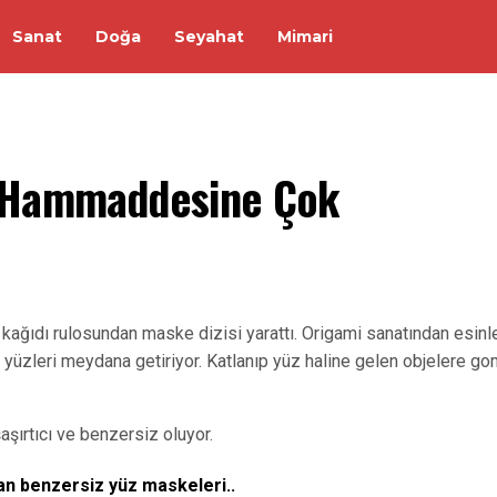
Sanat
Doğa
Seyahat
Mimari
 Hammaddesine Çok 
t kağıdı rulosundan maske dizisi yarattı. Origami sanatından esin
ici yüzleri meydana getiriyor. Katlanıp yüz haline gelen objelere g
şaşırtıcı ve benzersiz oluyor.
an benzersiz yüz maskeleri..