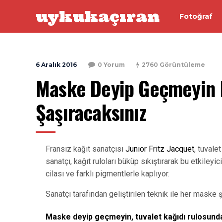
uykukaçıran
Fotoğraf
6 Aralık 2016
0 Yorum
2760 Görüntüleme
Maske Deyip Geçmeyin
Şaşıracaksınız
Fransız kağıt sanatçısı
Junior Fritz Jacquet
, tuvale
sanatçı, kağıt ruloları büküp sıkıştırarak bu etkiley
cilası ve farklı pigmentlerle kaplıyor.
Sanatçı tarafından geliştirilen teknik ile her maske 
Maske deyip geçmeyin, tuvalet kağıdı rulosund