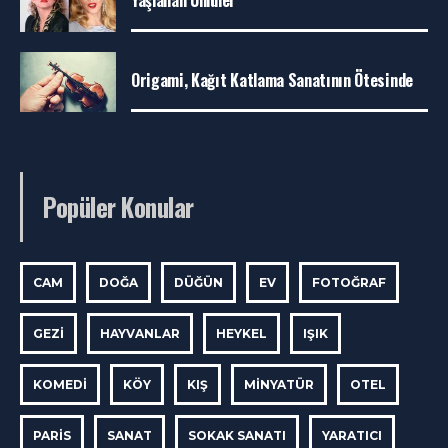
Origami, Kağıt Katlama Sanatının Ötesinde
Popüler Konular
CAM
DOĞA
DÜĞÜN
EV
FOTOĞRAF
GEZI
HAYVANLAR
HEYKEL
IŞIK
KOMEDI
KÖY
KIŞ
MINYATÜR
OTEL
PARIS
SANAT
SOKAK SANATI
YARATICI