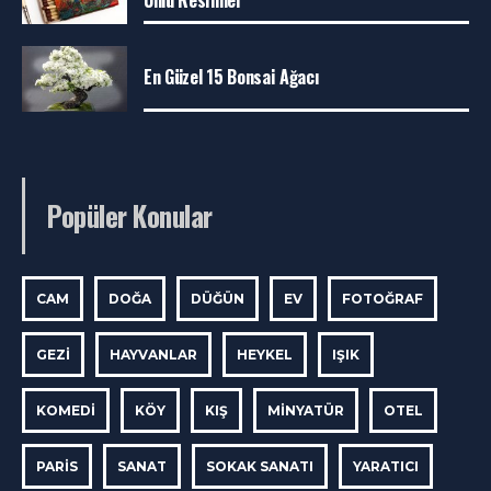
Ünlü Resimler
En Güzel 15 Bonsai Ağacı
Popüler Konular
CAM
DOĞA
DÜĞÜN
EV
FOTOĞRAF
GEZI
HAYVANLAR
HEYKEL
IŞIK
KOMEDI
KÖY
KIŞ
MINYATÜR
OTEL
PARIS
SANAT
SOKAK SANATI
YARATICI