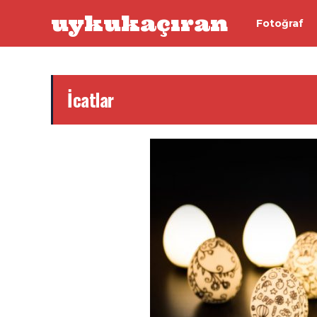
uykukaçıran
Fotoğraf
İcatlar