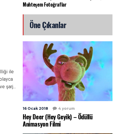
Muhteşem Fotoğraflar
Öne Çıkanlar
liği ile
kolayca
e şarj...
16 Ocak 2018
4 yorum
Hey Deer (Hey Geyik) – Ödüllü
Animasyon Filmi