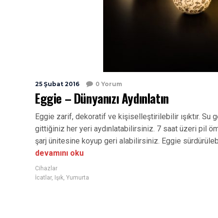
25 Şubat 2016
0 Yorum
Eggie – Dünyanızı Aydınlatın
Eggie zarif, dekoratif ve kişiselleştirilebilir ışıktır. Su
gittiğiniz her yeri aydınlatabilirsiniz. 7 saat üzeri pil 
şarj ünitesine koyup geri alabilirsiniz. Eggie sürdürüleb
devamını oku
Cihazlar
İcatlar
,
Işık
,
Yumurta