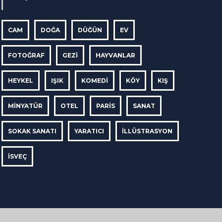
CAM
DOĞA
DÜĞÜN
EV
FOTOĞRAF
GEZI
HAYVANLAR
HEYKEL
IŞIK
KOMEDI
KÖY
KIŞ
MINYATÜR
OTEL
PARIS
SANAT
SOKAK SANATI
YARATICI
İLLÜSTRASYON
İSVEÇ