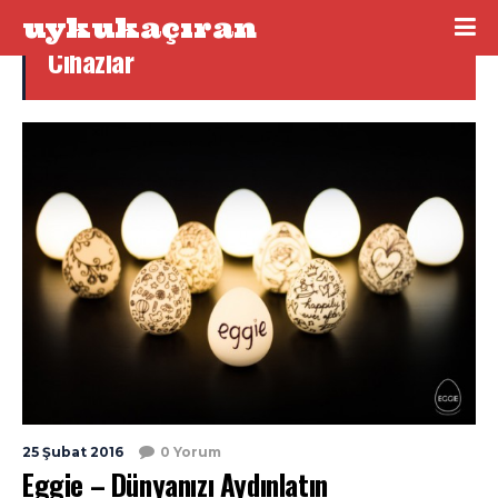
uykukaçıran
Cihazlar
25 Şubat 2016
0 Yorum
Eggie – Dünyanızı Aydınlatın