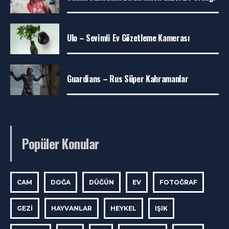
Ulo – Sevimli Ev Gözetleme Kamerası
Guardians – Rus Süper Kahramanlar
Popüler Konular
CAM
DOĞA
DÜĞÜN
EV
FOTOĞRAF
GEZI
HAYVANLAR
HEYKEL
IŞIK