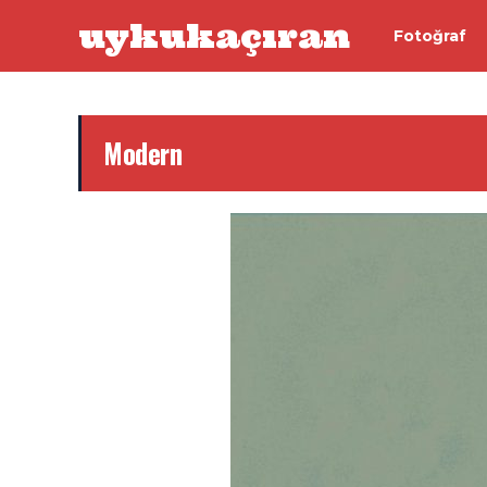
uykukaçıran
Fotoğraf
Modern