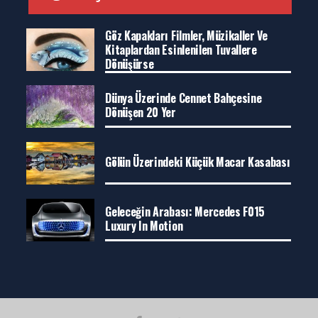
Göz Kapakları Filmler, Müzikaller Ve
Kitaplardan Esinlenilen Tuvallere
Dönüşürse
Dünya Üzerinde Cennet Bahçesine
Dönüşen 20 Yer
Gölün Üzerindeki Küçük Macar Kasabası
Geleceğin Arabası: Mercedes F015
Luxury In Motion