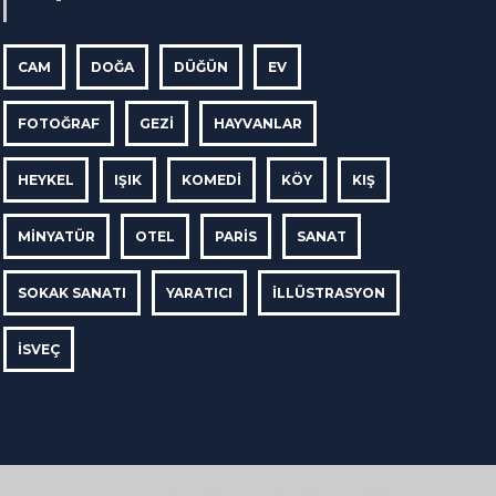
CAM
DOĞA
DÜĞÜN
EV
FOTOĞRAF
GEZI
HAYVANLAR
HEYKEL
IŞIK
KOMEDI
KÖY
KIŞ
MINYATÜR
OTEL
PARIS
SANAT
SOKAK SANATI
YARATICI
İLLÜSTRASYON
İSVEÇ