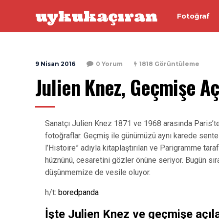
uykukaçıran
Fotoğraf
9 Nisan 2016
0 Yorum
1818 Görüntüleme
Julien Knez, Geçmişe Aç
Sanatçı Julien Knez 1871 ve 1968 arasında Paris’te 
fotoğraflar. Geçmiş ile günümüzü aynı karede sent
l’Histoire” adıyla kitaplaştırılan ve Parigramme tar
hüznünü, cesaretini gözler önüne seriyor. Bugün sı
düşünmemize de vesile oluyor.
h/t:
boredpanda
İşte Julien Knez ve geçmişe açıla