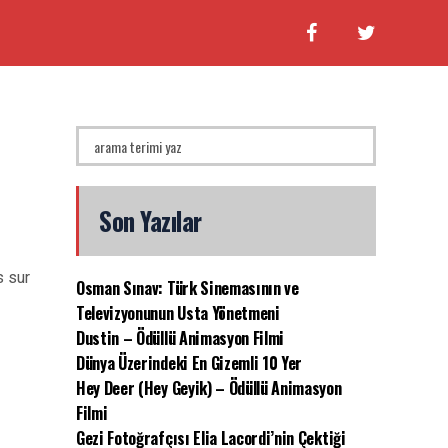
Son Yazılar
s sur
Osman Sınav: Türk Sinemasının ve
Televizyonunun Usta Yönetmeni
Dustin – Ödüllü Animasyon Filmi
Dünya Üzerindeki En Gizemli 10 Yer
Hey Deer (Hey Geyik) – Ödüllü Animasyon
Filmi
Gezi Fotoğrafçısı Elia Lacordi’nin Çektiği