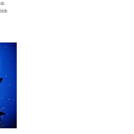
di.
ldı.