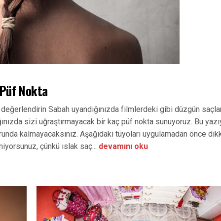
 Püf Nokta
değerlendirin Sabah uyandığınızda filmlerdeki gibi düzgün saçlar
nızda sizi uğraştırmayacak bir kaç püf nokta sunuyoruz. Bu yazı
orunda kalmayacaksınız. Aşağıdaki tüyoları uygulamadan önce dik
miyorsunuz, çünkü ıslak saç...
devamını oku