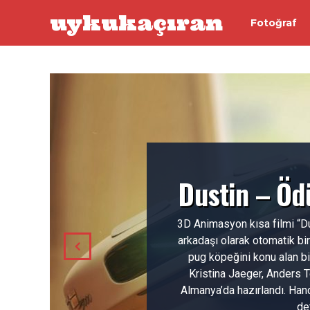
uykukaçıran
Fotoğraf
Dustin – Öd
3D Animasyon kısa filmi “Du
arkadaşı olarak otomatik bi
pug köpeğini konu alan b
Kristina Jaeger, Anders 
Almanya’da hazırlandı. Ha
det