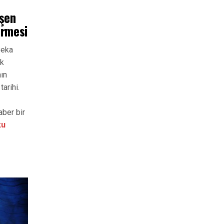
üşen
ürmesi
Beka
ak
nın
arihi.
aber bir
ku