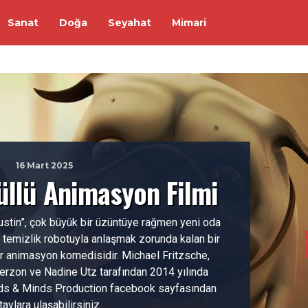
Sanat
Doğa
Seyahat
Mimari
16 Mart 2025
üllü Animasyon Filmi
stin”, çok büyük bir üzüntüye rağmen yeni oda
r temizlik robotuyla anlaşmak zorunda kalan bir
ir animasyon komedisidir. Michael Fritzsche,
Terzon ve Nadine Utz tarafından 2014 yılında
nds & Minds Production facebook sayfasından
aylara ulaşabilirsiniz.