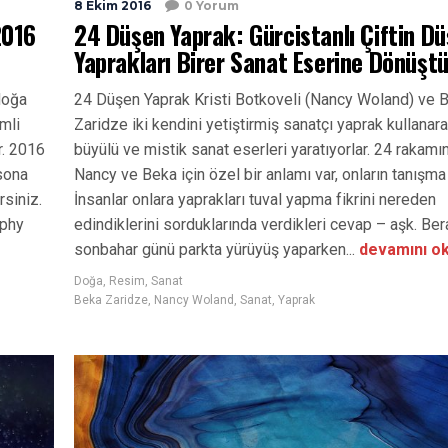
8 Ekim 2016
0 Yorum
2016
24 Düşen Yaprak: Gürcistanlı Çiftin D
Yaprakları Birer Sanat Eserine Dönüşt
doğa
24 Düşen Yaprak Kristi Botkoveli (Nancy Woland) ve 
mli
Zaridze iki kendini yetiştirmiş sanatçı yaprak kullanar
r. 2016
büyülü ve mistik sanat eserleri yaratıyorlar. 24 rakamı
sona
Nancy ve Beka için özel bir anlamı var, onların tanışma t
rsiniz.
İnsanlar onlara yaprakları tuval yapma fikrini nereden
aphy
edindiklerini sorduklarında verdikleri cevap – aşk. Ber
sonbahar günü parkta yürüyüş yaparken...
devamını o
Doğa
,
Resim
,
Sanat
Beka Zaridze
,
Nancy Woland
,
Sanat
,
Yaprak