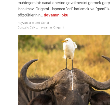
muhteşem bir sanat eserine çevrilmesini görmek ger
inanılmaz. Origami, Japonca “ori” katlamak ve “gami” k
sözcüklerinin...
devamını oku
Hayvanlar Alemi
,
Sanat
Gonzalo Calvo
,
hayvanlar
,
Origami