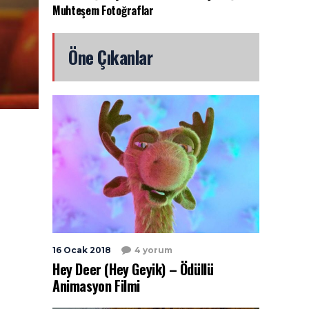
Muhteşem Fotoğraflar
kalan bölge, yüzyıllard
Öne Çıkanlar
16 Ocak 2018
4 yorum
Hey Deer (Hey Geyik) – Ödüllü
Animasyon Filmi