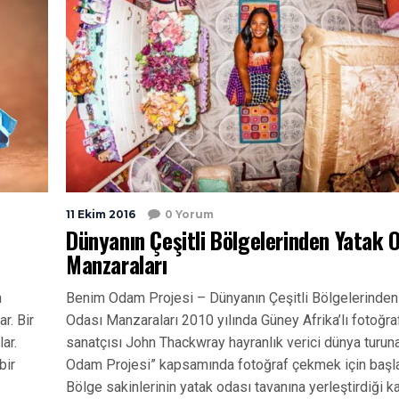
11 Ekim 2016
0 Yorum
Dünyanın Çeşitli Bölgelerinden Yatak 
Manzaraları
n
Benim Odam Projesi – Dünyanın Çeşitli Bölgelerinden
r. Bir
Odası Manzaraları 2010 yılında Güney Afrika’lı fotoğra
ar.
sanatçısı John Thackwray hayranlık verici dünya turun
bir
Odam Projesi” kapsamında fotoğraf çekmek için başla
Bölge sakinlerinin yatak odası tavanına yerleştirdiği 