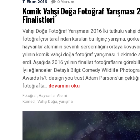
11 Ekim 2016
0 Yorum
Komik Vahşi Doğa Fotoğraf Yarışması 
Finalistleri
Vahşi Doğa Fotoğraf Yarışması 2016 İki tutkulu vahşi 
fotoğrafçısı tarafından kurulan bu ilginç yarışma, görke
hayvanlar aleminin sevimli sersemliğini ortaya koyuyo
yılının komik vahşi doğa fotoğraf yarışması 1 ekimde 
erdi. Aşağıda 2016 yılının finalist fotoğraflarını görebili
İyi eğlenceler. Detaylı Bilgi: Comedy Wildlife Photogr
Awards h/t: design you trust Adam Parsons’un çektiği
fotoğrafta...
devamını oku
Fotoğraf
,
Hayvanlar Alemi
Komedi
,
Vahşi Doğa
,
yarışma