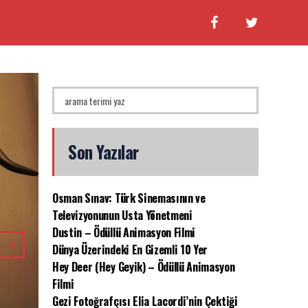
Son Yazılar
Dünya Üzerin
Osman Sınav: Türk Sinemasının ve
Televizyonunun Usta Yönetmeni
Dustin – Ödüllü Animasyon Filmi
Dünyada pek çok gizemli ve b
Dünya Üzerindeki En Gizemli 10 Yer
olarak açıklanabilse de baz
Hey Deer (Hey Geyik) – Ödüllü Animasyon
yerler tarihi efsanelerle kim
Filmi
dünyanın en gizemli 10 y
Gezi Fotoğrafçısı Elia Lacordi’nin Çektiği
Okyanusu) Atlantik Okyanusu’