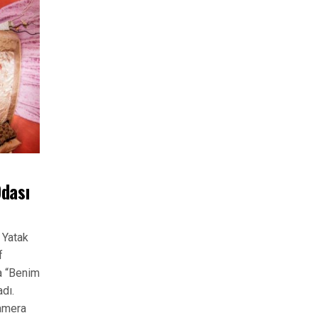
Odası
 Yatak
f
a “Benim
dı.
kamera