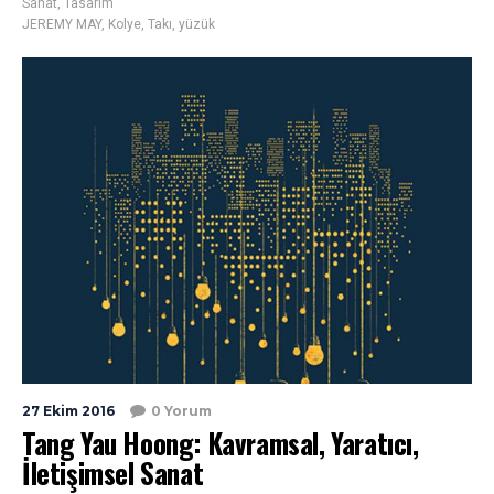
Sanat
,
Tasarım
JEREMY MAY
,
Kolye
,
Takı
,
yüzük
27 Ekim 2016
0 Yorum
Tang Yau Hoong: Kavramsal, Yaratıcı,
İletişimsel Sanat