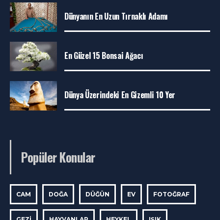
Dünyanın En Uzun Tırnaklı Adamı
En Güzel 15 Bonsai Ağacı
Dünya Üzerindeki En Gizemli 10 Yer
Popüler Konular
CAM
DOĞA
DÜĞÜN
EV
FOTOĞRAF
GEZI
HAYVANLAR
HEYKEL
IŞIK