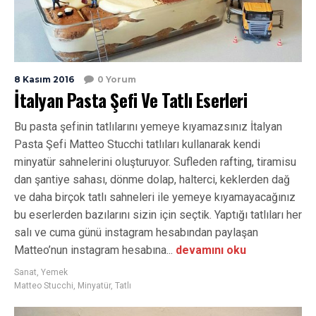
8 Kasım 2016
0 Yorum
İtalyan Pasta Şefi Ve Tatlı Eserleri
Bu pasta şefinin tatlılarını yemeye kıyamazsınız İtalyan
Pasta Şefi Matteo Stucchi tatlıları kullanarak kendi
minyatür sahnelerini oluşturuyor. Sufleden rafting, tiramisu
dan şantiye sahası, dönme dolap, halterci, keklerden dağ
ve daha birçok tatlı sahneleri ile yemeye kıyamayacağınız
bu eserlerden bazılarını sizin için seçtik. Yaptığı tatlıları her
salı ve cuma günü instagram hesabından paylaşan
Matteo’nun instagram hesabına...
devamını oku
Sanat
,
Yemek
Matteo Stucchi
,
Minyatür
,
Tatlı